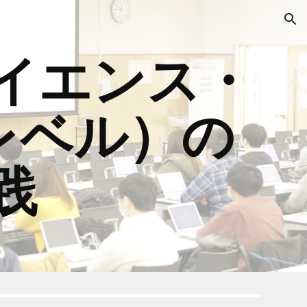
ion
イエンス・
レベル）
の
践