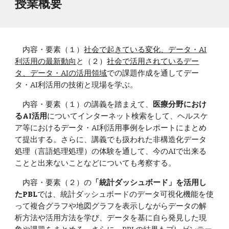
授業概要
　内容・要素（１）
社会で起きている変化、データ・AI
利活用の最新動向
と（２）
社会で活用されているデー
タ、データ・AIの活用領域
での課題作成を通してデー
タ・AI利活用の技術と現場を学ぶ。
　内容・要素（１）の講義を踏まえて、
医療分野におけ
るAI活用
についてインターネット検索をして、ヘルスケ
ア等におけるデータ・AI利活用事例をレポートにまとめ
て提出する。さらに、講義でも扱われた非構造化データ
処理（言語処理処理）の体験を通して、今のAIで出来る
ことと出来ないことなどについても考察する。
　内容・要素（２）の
「統計ダッシュボード」を活用し
たPBL
では、統計ダッシュボードのデータ可視化機能を使
って複合グラフや地図グラフを表示しながらデータの解
析方法や活用方法を学び、データを基に自ら発見した現