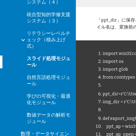
システム（４）
統合型知的学修支援
「ppt_dir」
システム（３）
イル名は、変換前の
リテラシーレベルチ
ェック（積み上げ
式）
import win32co
スライド処理モジュ
import os
ール
import glob
自然言語処理モジュ
from comtypes 
ール
ppt_dir=r'C:\U
学びの可視化・最適
img_dir = r'C:
化モジュール
数値データの解析モ
def export_img(f
ジュール
ppt_ap = win32
数理・データサイエン
ppt_ap_open = 