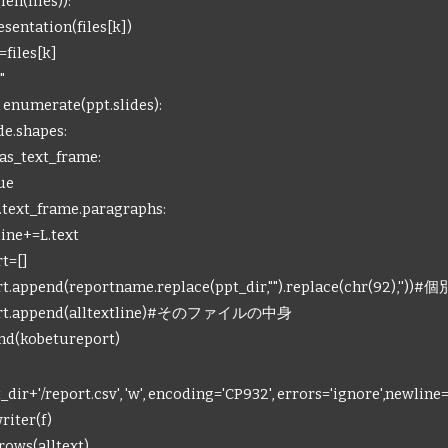
en(files)):
ntation(files[k])
iles[k]
"
 enumerate(ppt.slides):
e.shapes:
_text_frame:
e
xt_frame.paragraphs:
+=L.text
t=[]
append(reportname.replace(ppt_dir,"").replace(chr(92),'
t.append(alltextline)#そのファイルの中身
d(kobetureport)
r+'/report.csv', 'w', encoding='CP932', errors='ignore',newline=""
iter(f)
ows(alltext)