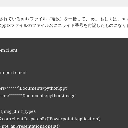
に保存されているpptxファイル（複数）を一括して、jpg、もしくは
pptxファイルのファイル名にスライド番号を付記したものになり
m.client
import client
sers\******\Documents\python\ppt'
\Users\******\Documents\python\image'
, img_dir, f_type):
com.client.DispatchEx("Powerpoint.Application")
ppt_ap.Presentations.open(f)