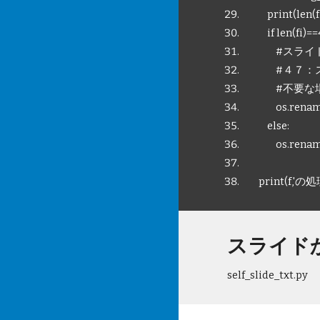
print(len(fi
if len(fi)==
#スライド数
#４７：スラ
#不要な場合
os.rename(fi,
else:
os.rename(fi,
print(f,'
スライド
self_slide_txt.py