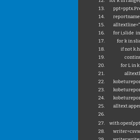
for k in range(l
ppt=pptx.Prese
reportname=f
alltextline="
for i,slide in
for k in slid
if not k.has
continu
for L in k.te
alltextline
kobeturepor
kobetureport.
kobeturepor
alltext.appen
with open(ppt_di
writer=csv.wr
writer.writer