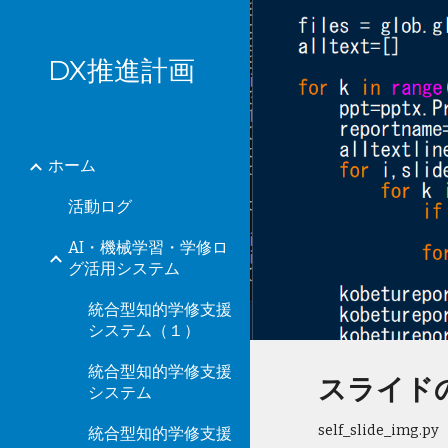
Sk
DX推進計画
ホーム
活動ログ
AI・機械学習・学修ロ
グ活用システム
統合型知的学修支援
システム（１）
統合型知的学修支援
スライド
システム
self_slide_img.py
統合型知的学修支援