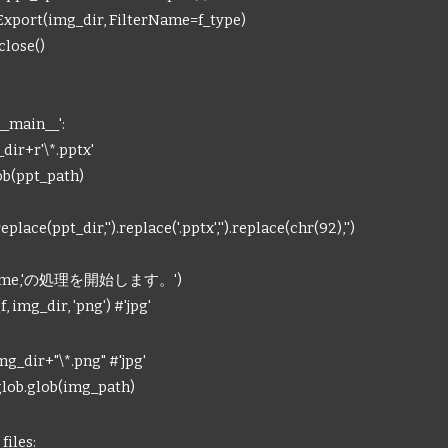
port(img_dir, FilterName=f_type)
lose()
__main__':
ir+r'\*.pptx'
ob(ppt_path)
ce(ppt_dir,'').replace('.pptx','').replace(chr(92),'')
name,'の処理を開始します。')
mg_dir, 'png') #'jpg'
dir+"\*.png" #'jpg'
lob.glob(img_path)
iles: