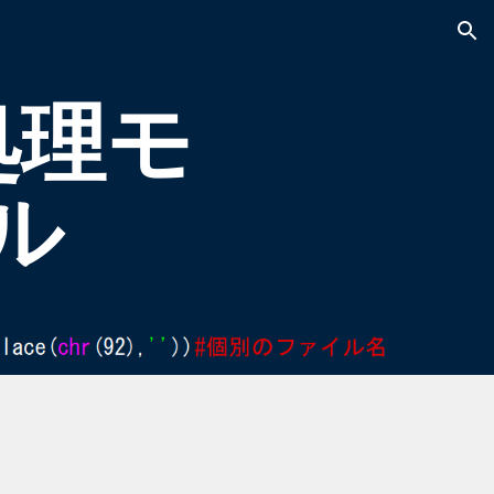
ion
処理モ
ル