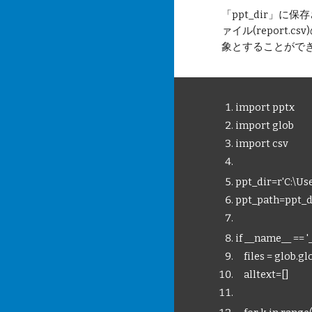
「ppt_dir」
ァイル(repor
象とすることがで
import pptx
import glob
import csv
ppt_dir=r'C:\U
ppt_path=ppt_di
if __name__ == '
files = glob.gl
alltext=[]