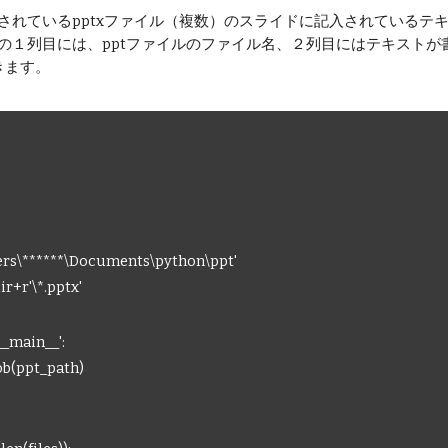
に保存されているpptxファイル（複数）のスライドに記入されているテ
t.csv)の１列目には、pptファイルのファイル名、２列目にはテキ
きます。
sers\******\Documents\python\ppt'
r+r'\*.pptx'
__main__':
ob(ppt_path)