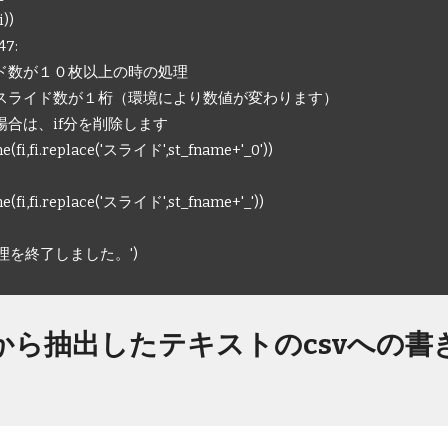
))
47:
が１０枚以上の時の処理
イド数が１桁（環境により数値が変わります）
は、if分を削除します
fi.replace('スライド',st_fname+'_0'))
fi.replace('スライド',st_fname+'_'))
の処理を終了しました。')
から抽出したテキストのcsvへの書