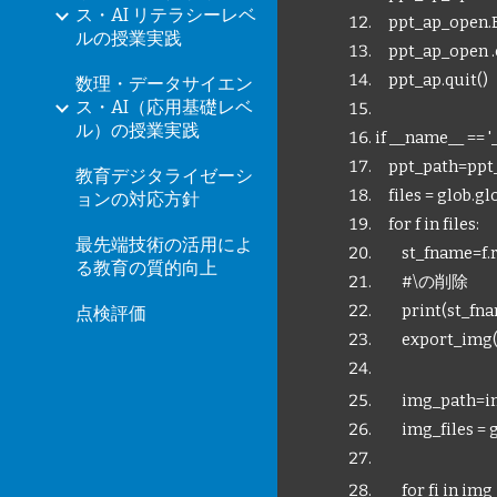
ス・AI リテラシーレベ
ppt_ap_open.Ex
ルの授業実践
ppt_ap_open .c
ppt_ap.quit()
数理・データサイエン
ス・AI（応用基礎レベ
ル）の授業実践
if __name__ == '
ppt_path=ppt_d
教育デジタライゼーシ
files = glob.gl
ョンの対応方針
for f in files:
最先端技術の活用によ
st_fname=f.repla
る教育の質的向上
#\の削除
print(st_f
点検評価
export_img(f, i
img_path=img_
img_files = g
for fi in img_f